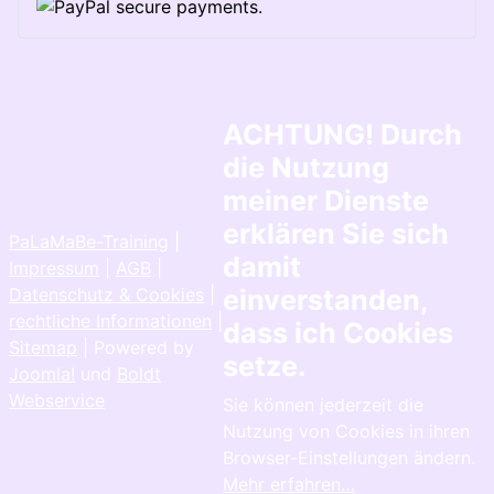
ACHTUNG! Durch
die Nutzung
meiner Dienste
erklären Sie sich
PaLaMaBe-Training
|
damit
Impressum
|
AGB
|
Datenschutz & Cookies
|
einverstanden,
rechtliche Informationen
|
dass ich Cookies
Sitemap
| Powered by
setze.
Joomla!
und
Boldt
Webservice
Sie können jederzeit die
Nutzung von Cookies in ihren
Browser-Einstellungen ändern.
Mehr erfahren…